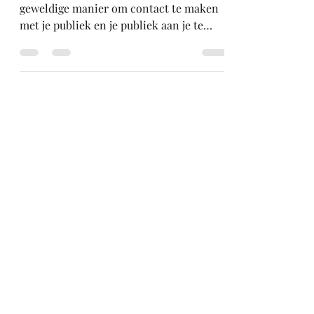
Dit is je blogpost. Bloggen is een
geweldige manier om contact te maken
met je publiek en je publiek aan je te
binden. Het is ook een...