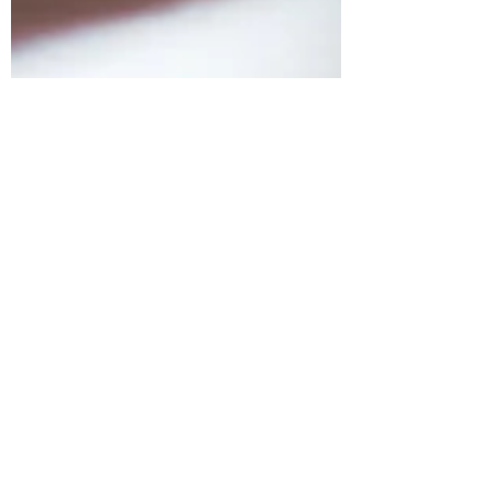
Jessy Terpstra
20 dec 2020
1 minuten om te lezen
Tussen de regels